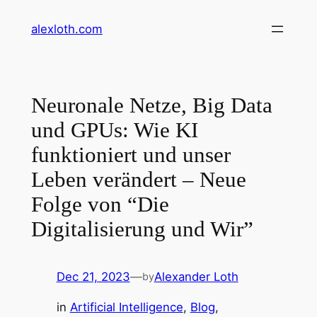
Skip
alexloth.com
to
content
Neuronale Netze, Big Data
und GPUs: Wie KI
funktioniert und unser
Leben verändert – Neue
Folge von “Die
Digitalisierung und Wir”
Dec 21, 2023
—
Alexander Loth
by
in
Artificial Intelligence
, 
Blog
, 