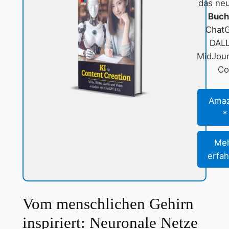
das ne
Buc
Chat
DALL
MidJou
Co
Ama
Me
erfa
Vom menschlichen Gehirn
inspiriert: Neuronale Netze