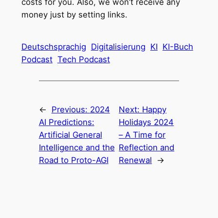
costs for you. Also, we won’t receive any
money just by setting links.
Deutschsprachig
Digitalisierung
KI
KI-Buch
Podcast
Tech Podcast
←
Previous:
2024
Next:
Happy
AI Predictions:
Holidays 2024
Artificial General
– A Time for
Intelligence and the
Reflection and
Road to Proto-AGI
Renewal
→