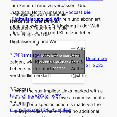
um keinen Trend zu verpassen. Und
natürlich: Hört in unseren
Podcast
Die
? Neugierig, was neuronale
Digitalisierung und Wir
rein und abonniert
Netze für unser Denken
uns, um jede neue Entdeckung in der Welt
bedeuten? Taucht ein in die
der Digitalisierung und KI mitzuerleben.
neue Folge von Die
Digitalisierung und Wir!
— Alex
?
@FRamseger
und ich
Loth |
Click to accept marketing
December
zeigen, wie KI das tägliche
Dev &
cookies and enable this
21, 2023
content
Leben smarter macht –
Author
verständlich erklärt!
(@xlth)
? Podcast:
* What the star implies: Links marked with a
https://t.co/A2CdzJoV8X
* mean that we will receive a commission if a
? Blogpost:…
booking or a specific action is made via the
pic.twitter.com/DRUPCEmIJw
linked provider. There will be no additional