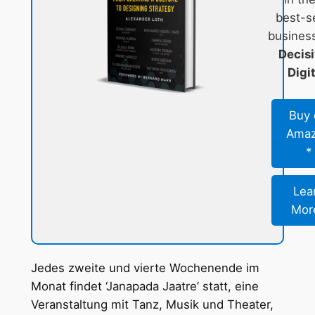
best-se
busines
Decisi
Digi
Buy 
Ama
Lea
Mor
Jedes zweite und vierte Wochenende im
Monat findet ‘Janapada Jaatre’ statt, eine
Veranstaltung mit Tanz, Musik und Theater,