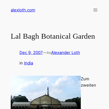
Skip
alexloth.com
to
content
Lal Bagh Botanical Garden
Dec 9, 2007
—
Alexander Loth
by
in
India
Zum
zweiten