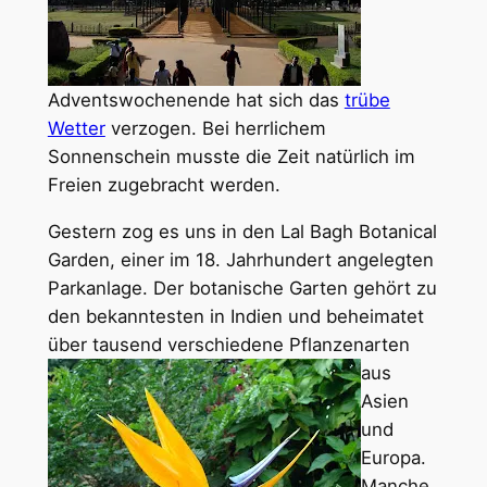
Adventswochenende hat sich das
trübe
Wetter
verzogen. Bei herrlichem
Sonnenschein musste die Zeit natürlich im
Freien zugebracht werden.
Gestern zog es uns in den Lal Bagh Botanical
Garden, einer im 18. Jahrhundert angelegten
Parkanlage. Der botanische Garten gehört zu
den bekanntesten in Indien und beheimatet
über tausend verschiedene Pflanzenarten
aus
Asien
und
Europa.
Manche