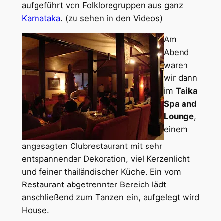
aufgeführt von Folkloregruppen aus ganz
Karnataka
. (zu sehen in den Videos)
Am
Abend
waren
wir dann
im
Taika
Spa and
Lounge
,
einem
angesagten Clubrestaurant mit sehr
entspannender Dekoration, viel Kerzenlicht
und feiner thailändischer Küche. Ein vom
Restaurant abgetrennter Bereich lädt
anschließend zum Tanzen ein, aufgelegt wird
House.